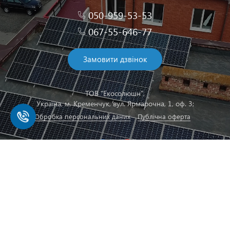
050-959-53-53
067-55-646-77
Замовити дзвінок
ТОВ "Екосолюшн",
Українa, м. Кременчук, вул. Ярмарочна, 1, оф. 3;
Обробка персональних даних
Публічна оферта
ecosolutionoffice@gmail.com
Всі права захищені