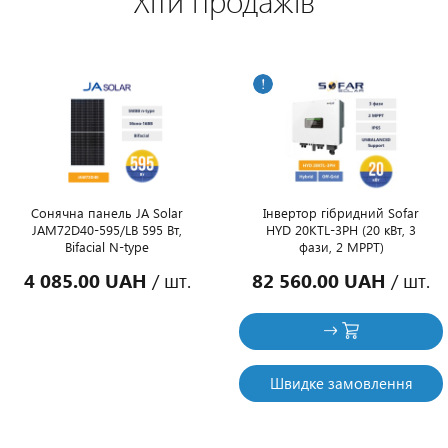
Хіти продажів
Сонячна панель JA Solar
Інвертор гібридний Sofar
JAM72D40-595/LB 595 Вт,
HYD 20KTL-3PH (20 кВт, 3
Bifacial N-type
фази, 2 MPPT)
4 085.00 UAH
/ шт.
82 560.00 UAH
/ шт.
Швидке замовлення