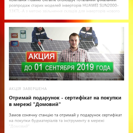
розпродаж старих моделей інверторів HUAWEI SUN2000-
33KTL-A з метою звільнення складів для інверторів нового
покоління
АКЦІЯ ЗАВЕРШЕНА
Отримай подарунок - сертифікат на покупки
в мережі "Домовий"
Замов сонячну станцію та отримай у подарунок сертифікат
на покупки будматеріалів та інструменту в мережі
"Домовий"