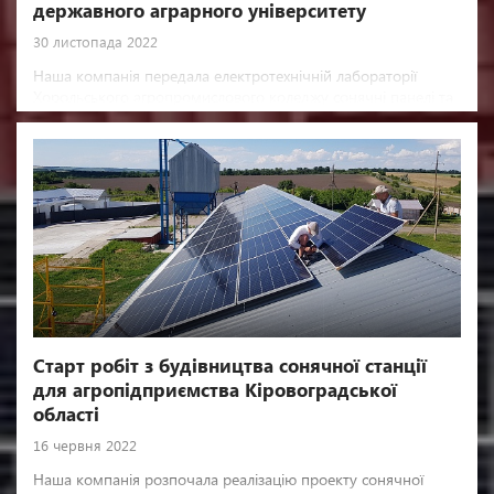
державного аграрного університету
30 листопада 2022
Наша компанія передала електротехнічній лабораторії
Хорольського агропромислового коледжу сонячні панелі та
інвертори для проведення навчально-практичного процесу
студентів
Старт робіт з будівництва сонячної станції
для агропідприємства Кіровоградської
області
16 червня 2022
Наша компанія розпочала реалізацію проекту сонячної