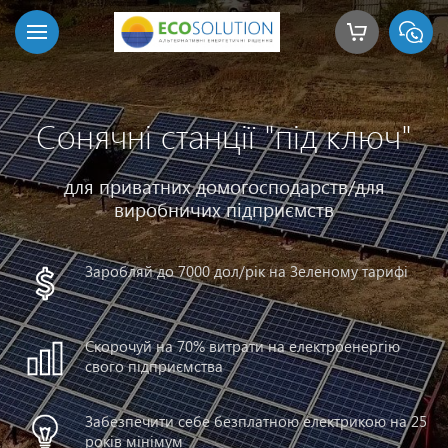
Сонячні станції "під ключ"
для приватних домогосподарств/для
виробничих підприємств
Заробляй до 7000 дол/рік на Зеленому тарифі
Скорочуй на 70% витрати на електроенергію
свого підприємства
Забезпечити себе безплатною електрикою на 25
років мінімум