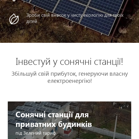
Зроби свій внесок у чисту екологію для твоїх
дітей
Інвестуй у сонячні станції!
Збільшуй свій прибуток, генеруючи власну
електроенергію!
Сонячні станції для
приватних будинків
під Зелений тариф