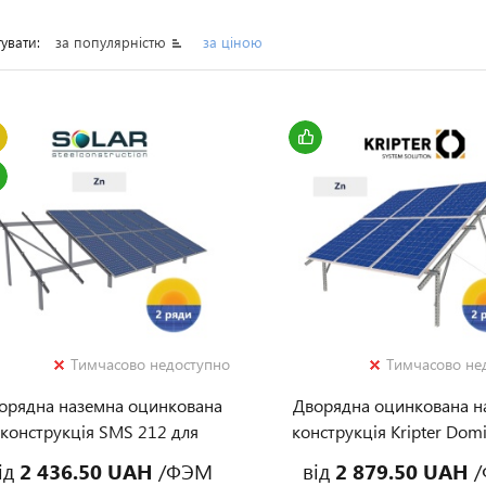
увати:
за популярністю
за ціною
Тимчасово недоступно
Тимчасово не
орядна наземна оцинкована
Дворядна оцинкована н
конструкція SMS 212 для
конструкція Kripter Dom
сонячної станції
сонячної станції
ід
2 436.50 UAH
/ФЭМ
від
2 879.50 UAH
/