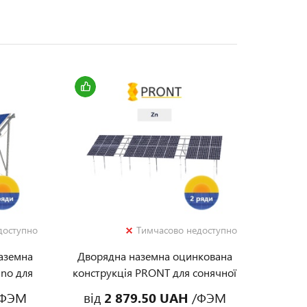
доступно
Тимчасово недоступно
аземна
Дворядна наземна оцинкована
ino для
конструкція PRONT для сонячної
станції
ФЭМ
від
2 879.50 UAH
/ФЭМ