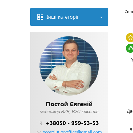
Сорт
Інші категорії
Постой Євгеній
Дв
менеджер В2В, В2С клієнтів
+38050 - 959-53-53
в
ecosolutionoffice@gmail.com