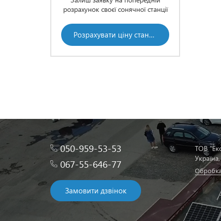
розрахунок своєї сонячної станції
нцію, але
Хочеш
орми станцію
бракує к
адбанку
в кр
Розрахувати ціну станції
альніше
Діз
050-959-53-53
ТОВ "Ек
Українa,
067-55-646-77
Обробка
Замовити дзвінок