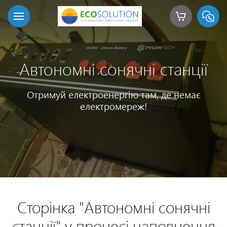
Автономні сонячні станції
Отримуй електроенергію там, де немає
електромереж!
Сторінка "Автономні сонячні
станції" у процесі наповнення