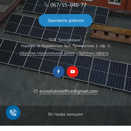
067-55-646-77
Замовити дзвінок
ТОВ "Екосолюшн",
Українa, м. Кременчук, вул. Ярмарочна, 1, оф. 3;
Обробка персональних даних
Публічна оферта
ecosolutionoffice@gmail.com
Всі права захищені