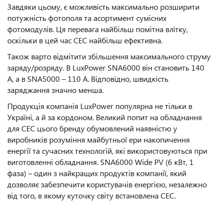
Завдяки цьому, є можливість максимально розширити
потужність фотополя та асортимент сумісних
фотомодулів. Ця перевага найбільш помітна влітку,
оскільки в цей час СЕС найбільш ефективна.
Також варто відмітити збільшення максимального струму
заряду/розряду. В LuxPower SNA6000 він становить 140
А, а в SNA5000 – 110 А. Відповідно, швидкість
заряджання значно менша.
Продукція компанія LuxPower популярна не тільки в
Україні, а й за кордоном. Великий попит на обладнання
для СЕС цього бренду обумовлений наявністю у
виробників розуміння майбутньої ери накопичення
енергії та сучасних технологій, які використовуються при
виготовленні обладнання. SNA6000 Wide PV (6 кВт, 1
фаза) – один з найкращих продуктів компанії, який
дозволяє забезпечити користувачів енергією, незалежно
від того, в якому куточку світу встановлена СЕС.