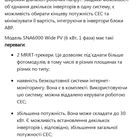
об’єднання декількох інверторів в одну систему, є
можливість обирати кінцеву потужність СЕС та
мінімізувати її вартість, інтегруючи в інвертори блоки
АВР.
Модель SNA6000 Wide PV (6 кВт, 1 фаза) має такі
переваги
:
2 MRRT-трекери. Це дозволяє під’єднати більше
фотомодулів, в тому числі в різних площинах та
різних по типу;
наявність безкоштовної системи інтернет-
моніторингу. Вона є в комплекті. Використовуючи
цю систему, можна віддалено керувати роботою
СЕС;
збільшена потужність. Вона може складати до 30
кВт. Є можливість встановлення декількох
інверторів і, відповідно, збільшення загальної
потужності СЕС;