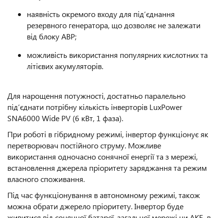
наявність окремого входу для під’єднання
резервного генератора, що дозволяє не залежати
від блоку АВР;
можливість використання популярних кислотних та
літієвих акумуляторів.
Для нарощення потужності, достатньо паралельно
під’єднати потрібну кількість інверторів LuxPower
SNA6000 Wide PV (6 кВт, 1 фаза).
При роботі в гібридному режимі, інвертор функціонує як
перетворювач постійного струму. Можливе
використання одночасно сонячної енергії та з мережі,
встановлення джерела пріоритету заряджання та режим
власного споживання.
Під час функціонування в автономному режимі, також
можна обрати джерело пріоритету. Інвертор буде
живитися від сонячної батареї, загальної мережі чи АКБ, в