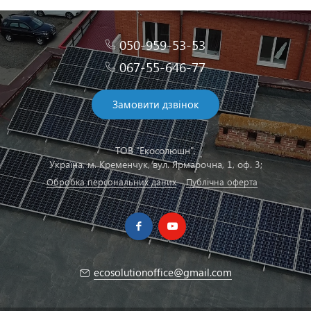
050-959-53-53
067-55-646-77
Замовити дзвінок
ТОВ "Екосолюшн",
Українa, м. Кременчук, вул. Ярмарочна, 1, оф. 3;
Обробка персональних даних
Публічна оферта
ecosolutionoffice@gmail.com