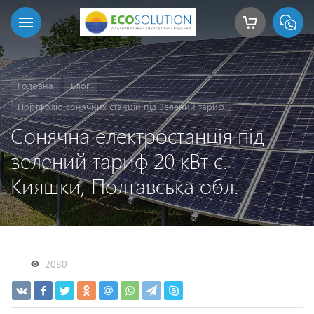
Головна
Блог
Портфоліо сонячних станцій під Зелений тариф
Сонячна електростанція під
зелений тариф 20 кВт с.
Кияшки, Полтавська обл.
2080