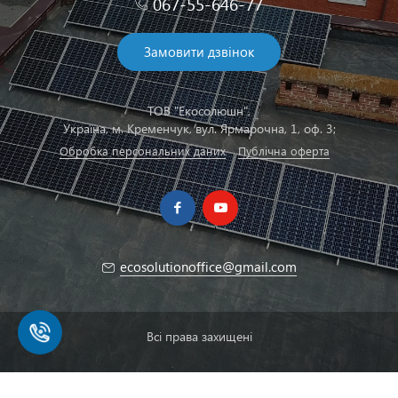
067-55-646-77
Замовити дзвінок
ТОВ "Екосолюшн",
Українa, м. Кременчук, вул. Ярмарочна, 1, оф. 3;
Обробка персональних даних
Публічна оферта
ecosolutionoffice@gmail.com
Всі права захищені