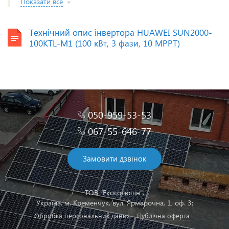
Показати все
Технічний опис інвертора HUAWEI SUN2000-
100KTL-M1 (100 кВт, 3 фази, 10 MPPT)
050-959-53-53
067-55-646-77
Замовити дзвінок
ТОВ "Екосолюшн",
Українa, м. Кременчук, вул. Ярмарочна, 1, оф. 3;
Обробка персональних даних
Публічна оферта