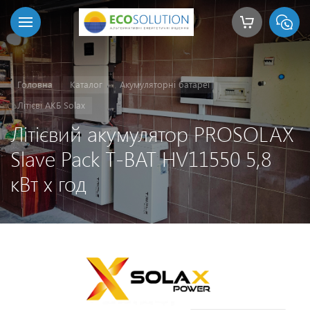
Головна
Каталог
Акумуляторні батареї
Літієві АКБ Solax
Літієвий акумулятор PROSOLAX
Slave Pack T-BAT HV11550 5,8
кВт х год