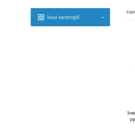
Сорт
Інші категорії
Інв
PR