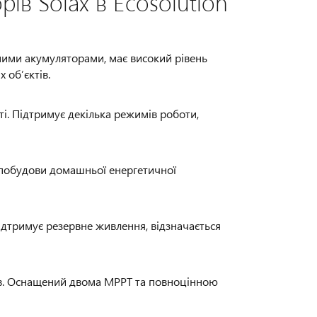
ів Solax в Ecosolution
ними акумуляторами, має високий рівень
 об’єктів.
і. Підтримує декілька режимів роботи,
 побудови домашньої енергетичної
дтримує резервне живлення, відзначається
ів. Оснащений двома MPPT та повноцінною