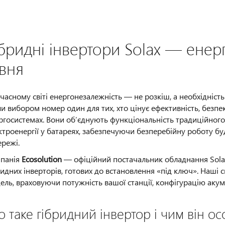
ібридні інвертори Solax — енер
івня
учасному світі енергонезалежність — не розкіш, а необхідніст
ли вибором номер один для тих, хто цінує ефективність, безпек
ргосистемах. Вони об’єднують функціональність традиційног
ктроенергії у батареях, забезпечуючи безперебійну роботу бу
ережі.
панія
Ecosolution
— офіційний постачальник обладнання Solax
ридних інверторів, готових до встановлення «під ключ». Наші
ель, враховуючи потужність вашої станції, конфігурацію акуму
 таке гібридний інвертор і чим він о