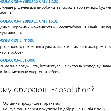
SOLAX X3-HYBRID 12.0M / 12.0D
ужніше рішення для виробництва, складів або великих будинк
ування.
SOLAX X3-HYBRID 15.0M / 15.0D
ель з широкими можливостями масштабування. Надійний варіа
дуктивності.
SOLAX X3-ULT-20K
ертор нового покоління з ультраефективним контролером, при
наріїв роботи.
SOLAX X3-ULT-30K
симальна потужність, інтелектуальна система розподілу нава
єктів з високими енергопотребами.
ому обирають Ecosolution?
Офіційна продукція з гарантією
Консультація перед покупкою і підбір рішень «під ключ»