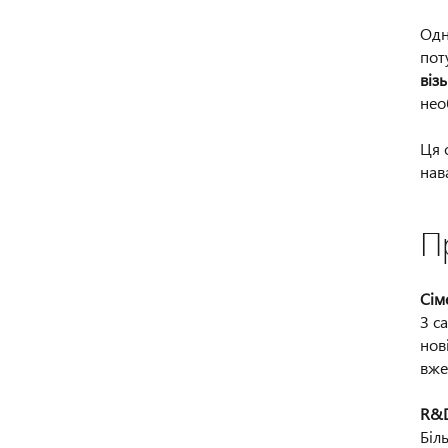
Одн
пот
віз
необ
Ця 
нав
П
Сім
З с
нов
вже
R&D
Біл