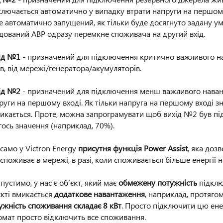
ключається автоматично у випадку втрати напруги на першому 
е автоматично запущений, як тільки буде досягнуто задану у
дований АВР одразу перемкне споживача на другий вхід.
ід №1
- призначений для підключення критично важливого на
в, від мережі/генератора/акумуляторів.
ід №2
- призначений для підключення менш важливого навант
руги на першому вході. Як тільки напруга на першому вході з
икається. Проте, можна запрограмувати щоб вихід №2 був пі
гось значення (наприклад, 70%).
 само у Victron Energy
присутня функція Power Assist
, яка дозв
 споживає в мережі, в разі, коли споживається більше енергії
пустимо, у нас є об’єкт, який має
обмежену потужність
підключ
єкті вмикається
додаткове навантаження
, наприклад, протяго
ужність споживання складає 8 кВт
. Просто підключити цю ене
омат просто відключить все споживання.