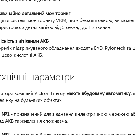
звичайно детальний моніторинг
дяки системі моніторингу VRM, що є безкоштовною, ви можете
пристрою, з деталізацією від 5 секунд до 15 хвилин.
існість з літієвими АКБ
ерелік підтримуваного обладнання входять BYD, Pylontech та ще
нцево-кислотні АКБ.
ехнічні параметри
ертори компанії Victron Energy
мають вбудовану автоматику
,
едінку на будь-яких об'єктах.
д №1
- призначений для з'єднання з електричною мережею або
яд АКБ та живлення споживача.
д №2
- призначений для підключення резервного джерела жив