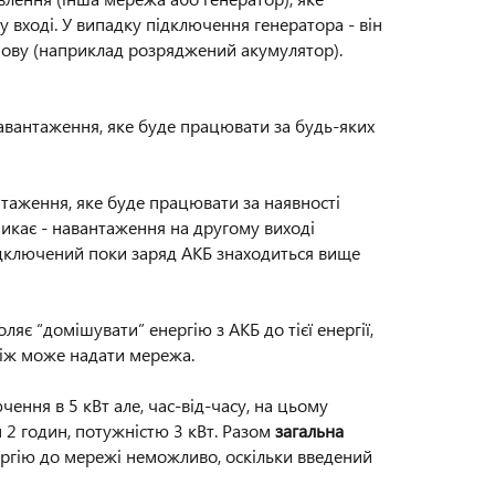
вході. У випадку підключення генератора - він
мову (наприклад розряджений акумулятор).
вантаження, яке буде працювати за будь-яких
аження, яке буде працювати за наявності
никає - навантаження на другому виході
дключений поки заряд АКБ знаходиться вище
оляє “домішувати” енергію з АКБ до тієї енергії,
 ніж може надати мережа.
ення в 5 кВт але, час-від-часу, на цьому
м 2 годин, потужністю 3 кВт. Разом
загальна
ргію до мережі неможливо, оскільки введений