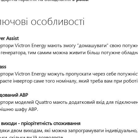
лючові особливості
er Assist
ертори Victron Energy мають змогу “домашувати” свою потужн
 генератора, тим самим можна живити більш потужне обладн
ass
ертори Victron Energy можуть пропускати через себе потужніст
раєте інвертор саме того номіналу, який треба вам при роботі
дований АВР
ертори моделей Quattro мають додатковий вхід для підключен
нішню шафу АВР.
 виходи - пріорітетність споживання
дяки двом виходам, які можна запрограмувати індивідуально
ьки, скільки ви їй дозволяєте.