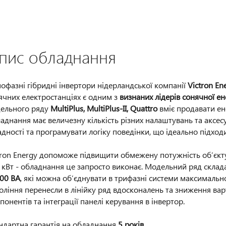
ок своєї сонячної станції
Розрахувати ціну станції
пис обладнання
офазні гібридні інвертори нідерландської компанії
Victron En
ячних електростанціях є одним з
визнаних лідерів сонячної е
ельного ряду
MultiPlus, MultiPlus-II, Quattro
вміє продавати ен
аднання має величезну кількість різних налаштувань та аксес
адності та програмувати логіку поведінки, що ідеально підходи
tron Energy допоможе підвищити обмежену потужність об’єкту
 кВт - обладнання це запросто виконає. Модельний ряд склад
00 ВА
, які можна об’єднувати в трифазні системи максималь
оління перенесли в лінійку ряд вдосконалень та зниження варто
понентів та інтеграції панелі керування в інвертор.
ндартна гарантія на обладнання
5 років
.