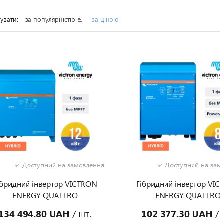
увати:
за популярністю
за ціною
Доступний на замовлення
Доступний на за
ібридний інвертор VICTRON
Гібридний інвертор VI
ENERGY QUATTRO
ENERGY QUATTR
48/15000/200-100/100 (15
48/10000/140-100/100
134 494.80 UAH
/ шт.
102 377.30 UAH
/
А/12 КВТ, 1 ФАЗА, БЕЗ MPPT)
КВА/8 КВТ, 1 ФАЗА, БЕ