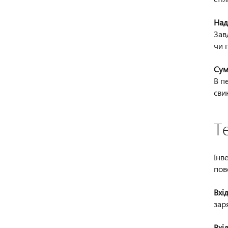
Над
Зав
чи 
Сум
В п
сви
Т
Інв
пов
Вхі
зар
Вхі