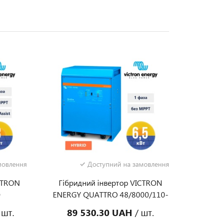
мовлення
Доступний на замовлення
CTRON
Гібридний інвертор VICTRON
O
ENERGY QUATTRO 48/8000/110-
0, 10
100/100 (8 КВА/ 6,5 КВТ, 1 ФАЗА,
 шт.
89 530.30 UAH
/ шт.
З MPPT
БЕЗ MPPT)