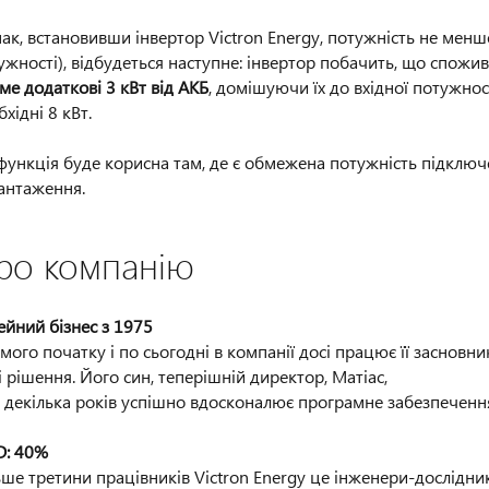
ак, встановивши інвертор Victron Energy, потужність не менше
ужності), відбудеться наступне: інвертор побачить, що спожи
ьме додаткові 3 кВт від АКБ
, домішуючи їх до вхідної потужнос
хідні 8 кВт.
функція буде корисна там, де є обмежена потужність підключе
антаження.
ро компанію
ейний бізнес з 1975
амого початку і по сьогодні в компанії досі працює її заснов
і рішення. Його син, теперішній директор, Матіас,
 декілька років успішно вдосконалює програмне забезпечення
: 40%
ьше третини працівників Victron Energy це інженери-дослідни