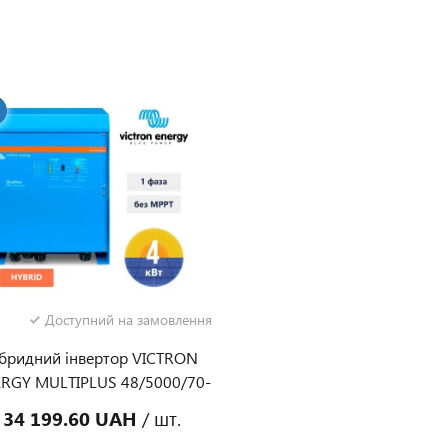
Доступний на замовлення
ібридний інвертор VICTRON
RGY MULTIPLUS 48/5000/70-
ахунок вартості
0 (5 КВА/ 4 КВТ, 1 ФАЗА, БЕЗ
нячної станції
34 199.60 UAH
/ шт.
MPPT)
заявку на попередній