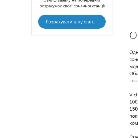
чної станції
розрахун
Хочеш сонячну станцію, але
бракує капіталу? Оформи станцію
в кредит від Ощадбанку
Розрахувати ціну станції
О
Дізнатись детальніше
Одн
сон
мод
Обл
скл
Vic
100
150
пок
ком
Ста