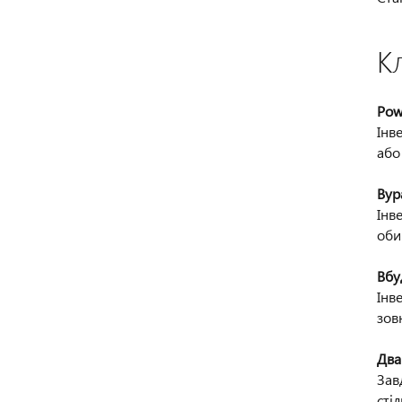
К
Pow
Інв
або
Byp
Інв
оби
Вбу
Інв
зов
Два
Зав
стіл