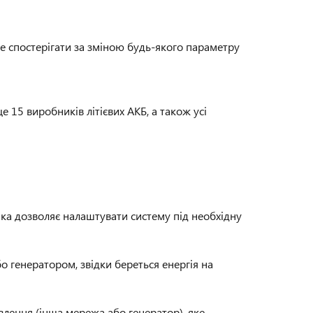
 спостерігати за зміною будь-якого параметру
 15 виробників літієвих АКБ, а також усі
 яка дозволяє налаштувати систему під необхідну
 генератором, звідки береться енергія на
лення (інша мережа або генератор), яке