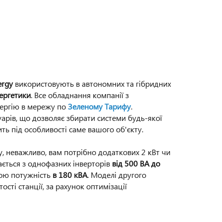
ergy
використовують в автономних та гібридних
нергетики
. Все обладнання компанії з
ергію в мережу по
Зеленому Тарифу
.
уарів, що дозволяє збирати системи будь-якої
ть під особливості саме вашого об'єкту.
, неважливо, вам потрібно додаткових 2 кВт чи
ається з однофазних інверторів
від 500 ВА до
ною потужність
в 180 кВА
. Моделі другого
сті станції, за рахунок оптимізації