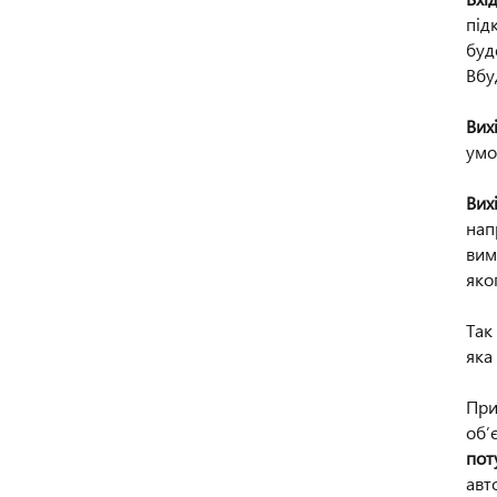
під
буд
Вбу
Вих
умо
Вих
нап
вим
яко
Так
яка
При
об’
пот
авт