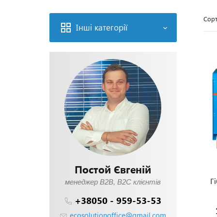
Сорт
Інші категорії
Постой Євгеній
Г
менеджер В2В, В2С клієнтів
+38050 - 959-53-53
ecosolutionoffice@gmail.com
КВ